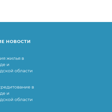
ИЕ НОВОСТИ
ия жилья в
де и
дской области
кредитование в
де и
дской области