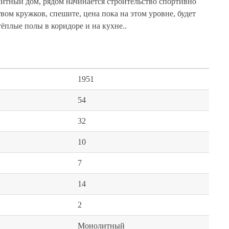
итный дом, рядом начинается строительство спортивно
ом кружков, спешите, цена пока на этом уровне, будет
тёплые полы в коридоре и на кухне..
1951
54
32
10
7
14
2
Монолитный