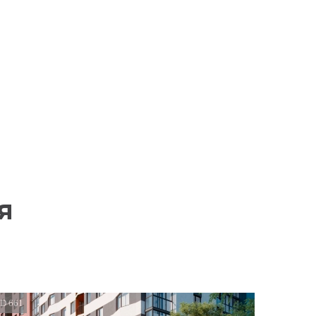
я
ID 661