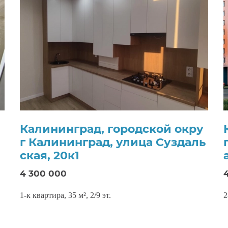
у
Калининград, городской окру
г Калининград, улица Суздаль
ская, 20к1
4 300 000
1-к квартира, 35 м², 2/9 эт.
2